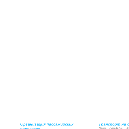
Организация пассажирских
Транспорт на с
перевозок
День свадьбы д