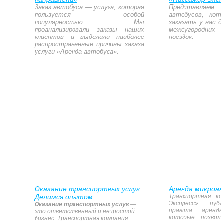
Заказ автобуса — услуга, которая
Представля
пользуется особой
автобусов, ко
популярностью. Мы
заказать у нас 
проанализировали заказы наших
междугородни
клиентов и выделили наиболее
поездок.
распространенные причины заказа
услуги «Аренда автобуса».
Оказание транспортных услуг.
Аренда микроа
Делимся опытом.
Транспортная к
Экспресс» пуб
Оказание транспортных услуг
—
правила аренд
это ответственный и непростой
которые позво
бизнес. Транспортная компания