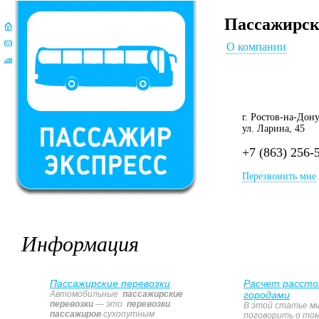
Пассажирск
О компании
г. Ростов-на-Дон
ул. Ларина, 45
+7 (863) 256-
Перезвонить мне
Информация
Пассажирские перевозки
Расчет рассто
Автомобильные
пассажирские
городами
перевозки
— это
перевозки
В этой статье м
пассажиров
сухопутным
поговорить о том