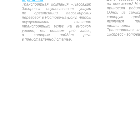
на всю жизнь! Но
Транспортная компания «Пассажир
приносит роди
Экспресс» осуществляет услуги
Одной из самых
по организации пассажирских
которую пре
перевозок в Ростове-на-Дону. Чтобы
является пр
осуществлять оказание
транспорта
транспортных услуг на высоком
Транспортная к
уровне, мы решаем ряд задач,
Экспресс» готова
о которых пойдёт речь
в представленной статье.